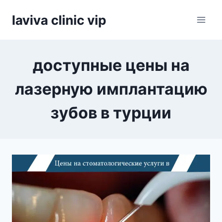
Skip
laviva clinic vip
to
content
доступные цены на
лазерную имплантацию
зубов в турции