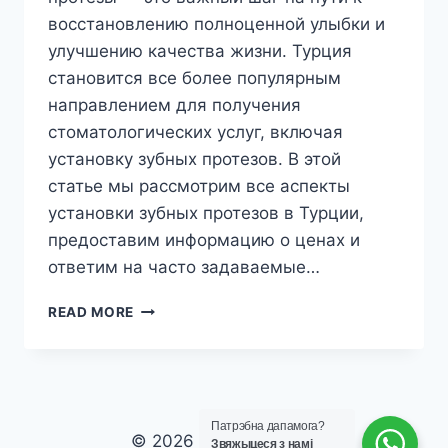
восстановлению полноценной улыбки и
улучшению качества жизни. Турция
становится все более популярным
направлением для получения
стоматологических услуг, включая
установку зубных протезов. В этой
статье мы рассмотрим все аспекты
установки зубных протезов в Турции,
предоставим информацию о ценах и
ответим на часто задаваемые…
ЗУБНЫЕ
READ MORE
ПРОТЕЗЫ
В
ТУРЦИИ:
ПОЛНОЕ
РУКОВОДСТВО,
Патрэбна дапамога?
ЦЕНЫ
© 2026 laviva clinic vip
Звяжыцеся з намі