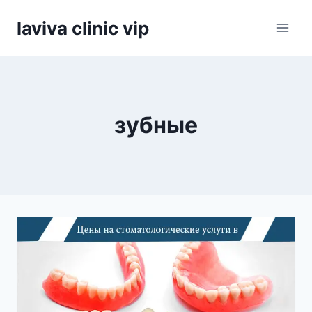
Skip
laviva clinic vip
to
content
зубные