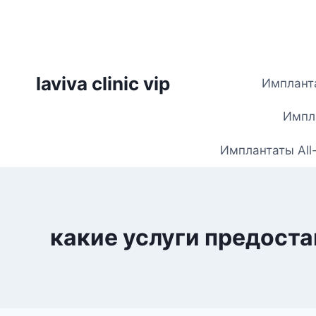
Skip
to
content
laviva clinic vip
Импланта
Импла
Имплантаты All
какие услуги предост