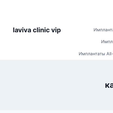
Skip
to
content
laviva clinic vip
Импланта
Импла
Имплантаты All
к