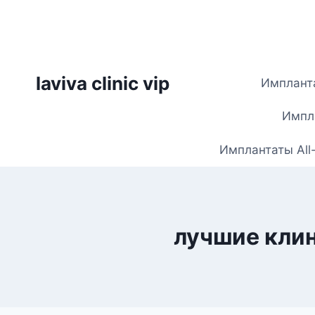
Skip
to
content
laviva clinic vip
Импланта
Импла
Имплантаты All
лучшие клин