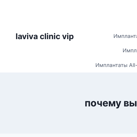
Skip
to
content
laviva clinic vip
Импланта
Импла
Имплантаты All
почему вы