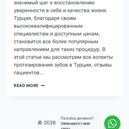
значимый шаг к восстановлению
уверенности в себе и качества жизни.
Турция, благодаря своим
высококвалифицированным
специалистам и доступным ценам,
становится все более популярным
направлением для таких процедур. В
этой статье мы рассмотрим все аспекты
протезирования зубов в Турции, отзывы
пациентов…
ПРОТЕЗИРОВАНИЕ
READ MORE
ЗУБОВ
В
ТУРЦИИ
ОТЗЫВЫ
И
Патрэбна дапамога?
ПОЛНОЕ
© 2026 laviva clinic vip
Звяжыцеся з намі
РУКОВОДСТВО
зараз