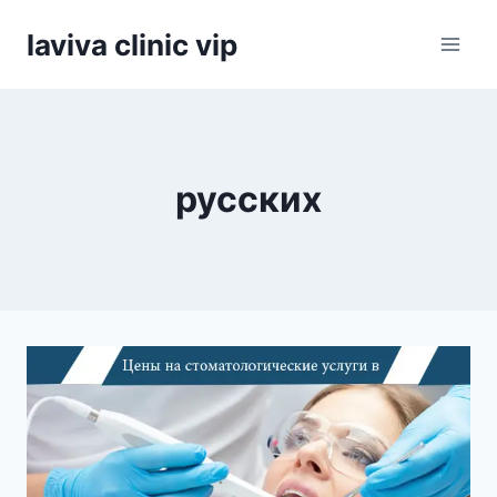
Skip
laviva clinic vip
to
content
русских