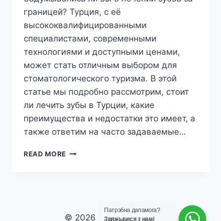
границей? Турция, с её
высококвалифицированными
специалистами, современными
технологиями и доступными ценами,
может стать отличным выбором для
стоматологического туризма. В этой
статье мы подробно рассмотрим, стоит
ли лечить зубы в Турции, какие
преимущества и недостатки это имеет, а
также ответим на часто задаваемые…
СТОИТ
READ MORE
ЛИ
ЛЕЧИТЬ
ЗУБЫ
В
ТУРЦИИ?
Патрэбна дапамога?
ПОЛНОЕ
© 2026 laviva clinic vip
Звяжыцеся з намі