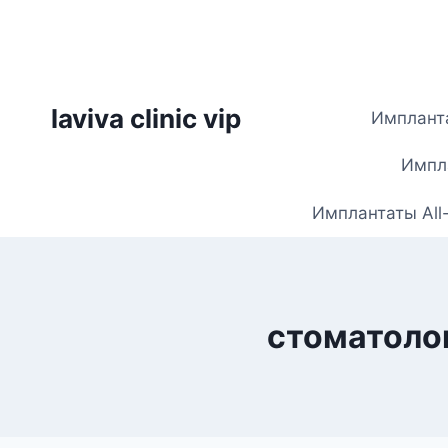
Skip
to
content
laviva clinic vip
Импланта
Импла
Имплантаты All
стоматоло