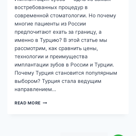
востребованных процедур в
современной стоматологии. Но почему
многие пациенты из России
предпочитают ехать за границу, а
именно в Турцию? В этой статье мы
рассмотрим, как сравнить цены,
технологии и преимущества
имплантации зубов в России и Турции.
Почему Турция становится популярным
выбором? Турция стала ведущим
направлением…
СРАВНЕНИЕ
READ MORE
ЦЕН
НА
ИМПЛАНТАЦИЮ
ЗУБОВ
В