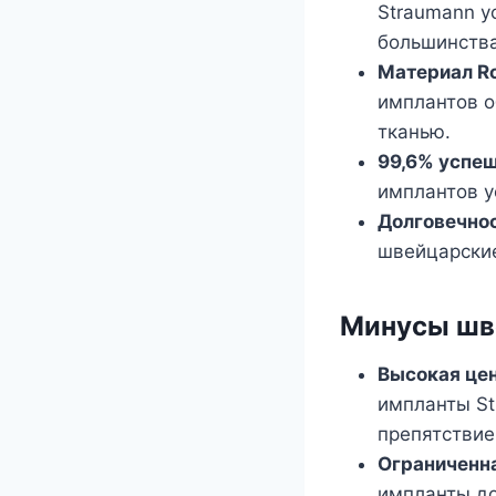
Straumann у
большинства
Материал Ro
имплантов о
тканью.
99,6% успе
имплантов у
Долговечно
швейцарские
Минусы шв
Высокая це
импланты St
препятствие
Ограниченн
импланты до