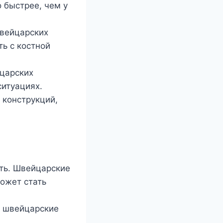
 быстрее, чем у
швейцарских
ь с костной
йцарских
итуациях.
 конструкций,
сть. Швейцарские
может стать
, швейцарские