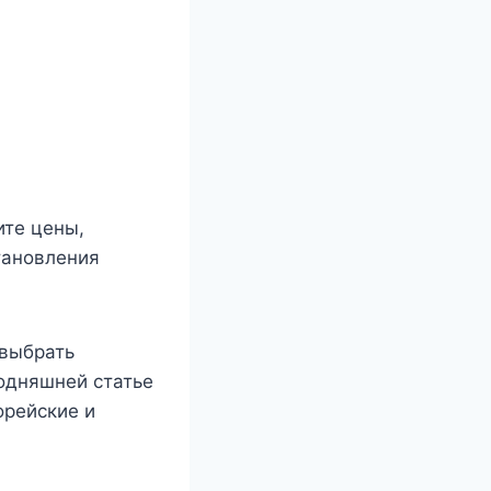
ите цены,
тановления
 выбрать
одняшней статье
орейские и