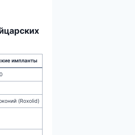
ейцарских
кие импланты
0
рконий (Roxolid)