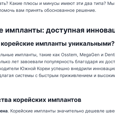
ать? Какие плюсы и минусы имеют эти два типа? Мы
помочь вам принять обоснованное решение.
е импланты: доступная иннова
 корейские импланты уникальными?
льные импланты, такие как Osstem, MegaGen и Denti
лько лет завоевали популярность благодаря их дос
зводители Южной Кореи успешно внедрили инноваци
едлагая системы с быстрым приживлением и высоки
тва корейских имплантов
цена
. Корейские импланты значительно дешевле шве