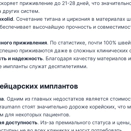
скоряет приживление до 21-28 дней, что значительно
 других систем.
xolid
. Сочетание титана и циркония в материалах 
беспечивает высочайшую прочность и совместимост
шного приживления
. По статистике, почти 100% шве
спешно приживаются даже в сложных клинических с
сть и надежность
. Благодаря качеству материалов и
 импланты служат десятилетиями.
ейцарских имплантов
на
. Одним из главных недостатков является стоимо
raumann стоят значительно дороже корейских, что 
м для некоторых пациентов.
ая доступность
. Из-за премиального статуса и цены
ступны не во всех клиниках и могут потребовать