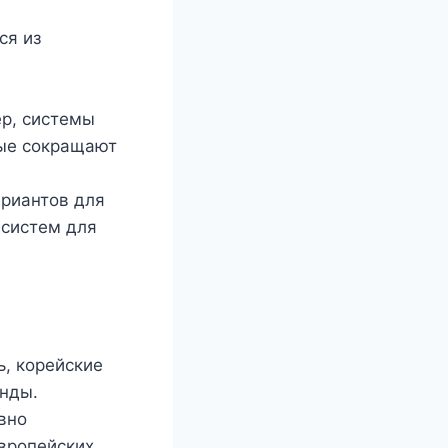
ся из
ер, системы
рые сокращают
ариантов для
 систем для
ь, корейские
енды.
вно
вропейских