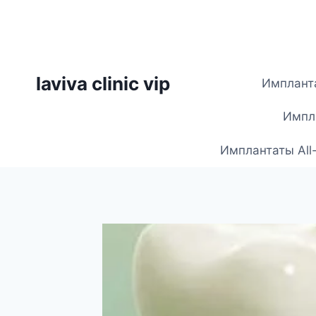
Skip
to
content
laviva clinic vip
Импланта
Импла
Имплантаты All