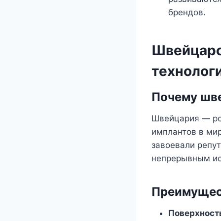
брендов.
Швейцарс
технолог
Почему шв
Швейцария — ро
имплантов в ми
завоевали репу
непрерывным ис
Преимущес
Поверхность