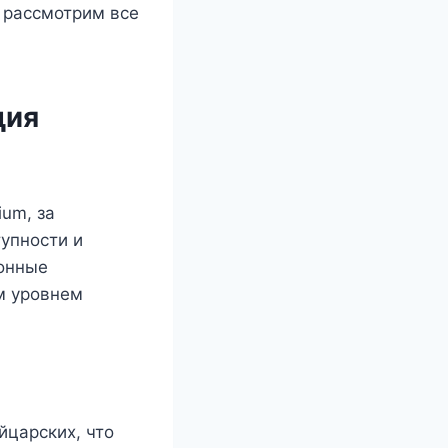
 рассмотрим все
ция
um, за
тупности и
онные
м уровнем
йцарских, что