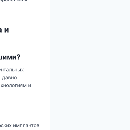
 и
шими?
ентальных
е давно
ехнологиям и
рских имплантов