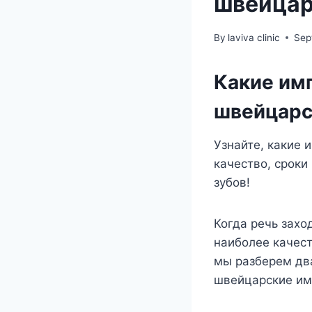
швейцар
By
laviva clinic
Sep
Какие им
швейцарс
Узнайте, какие 
качество, срок
зубов!
Когда речь захо
наиболее качест
мы разберем дв
швейцарские им