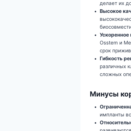
делает их д
Высокое ка
высококачес
биосовмест
Ускоренное
Osstem и Me
срок прижив
Гибкость р
различных к
сложных оп
Минусы ко
Ограниченна
импланты вс
Относительн
развиваются