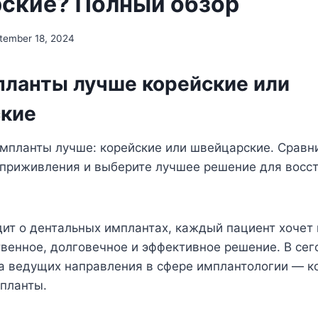
ские? Полный обзор
tember 18, 2024
планты лучше корейские или
кие
импланты лучше: корейские или швейцарские. Сравн
и приживления и выберите лучшее решение для восс
дит о дентальных имплантах, каждый пациент хочет
венное, долговечное и эффективное решение. В сег
а ведущих направления в сфере имплантологии — к
планты.