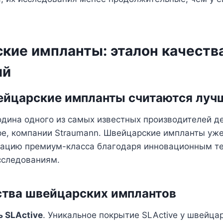
кие импланты: эталон качества
ий
ейцарские импланты считаются луч
дина одного из самых известных производителей д
ре, компании Straumann. Швейцарские импланты уж
тацию премиум-класса благодаря инновационным т
следованиям.
тва швейцарских имплантов
 SLActive
. Уникальное покрытие SLActive у швейца