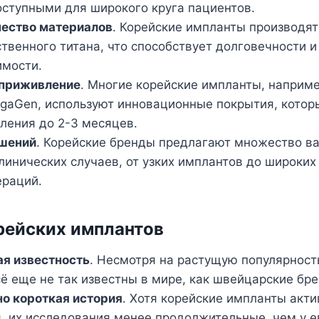
оступными для широкого круга пациентов.
чество материалов
. Корейские импланты производят
твенного титана, что способствует долговечности и
имости.
 приживление
. Многие корейские импланты, наприм
gaGen, используют инновационные покрытия, кото
ления до 2-3 месяцев.
ешений
. Корейские бренды предлагают множество в
линических случаев, от узких имплантов до широких
ераций.
рейских имплантов
я известность
. Несмотря на растущую популярност
ё еще не так известны в мире, как швейцарские бр
о короткая история
. Хотя корейские импланты акти
, их исследования менее продолжительные, чем у е