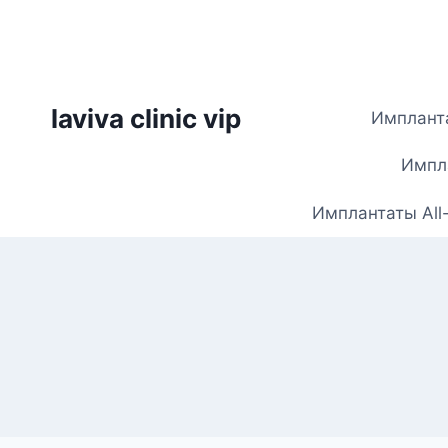
Skip
to
content
laviva clinic vip
Импланта
Импла
Имплантаты All