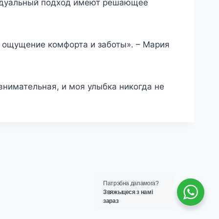
видуальный подход имеют решающее
м ощущение комфорта и заботы». – Мария
нимательная, и моя улыбка никогда не
Патрэбна дапамога?
Звяжыцеся з намі
зараз