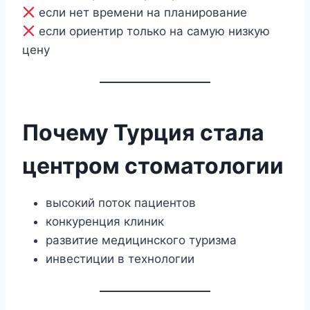
если нет времени на планирование
если ориентир только на самую низкую
цену
Почему Турция стала
центром стоматологии
высокий поток пациентов
конкуренция клиник
развитие медицинского туризма
инвестиции в технологии