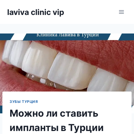
Skip
laviva clinic vip
to
content
ЗУБЫ ТУРЦИЯ
Можно ли ставить
импланты в Турции