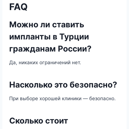
FAQ
Можно ли ставить
импланты в Турции
гражданам России?
Да, никаких ограничений нет.
Насколько это безопасно?
При выборе хорошей клиники — безопасно.
Сколько стоит