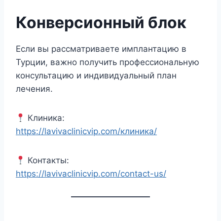
Конверсионный блок
Если вы рассматриваете имплантацию в
Турции, важно получить профессиональную
консультацию и индивидуальный план
лечения.
Клиника:
https://lavivaclinicvip.com/клиника/
Контакты:
https://lavivaclinicvip.com/contact-us/