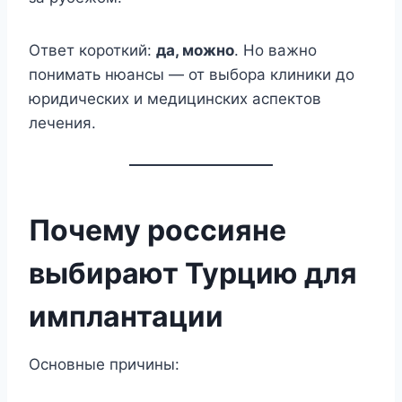
Ответ короткий:
да, можно
. Но важно
понимать нюансы — от выбора клиники до
юридических и медицинских аспектов
лечения.
Почему россияне
выбирают Турцию для
имплантации
Основные причины: