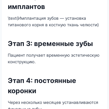
имплантов
\text{Имплантация зубов — установка
титанового корня в костную ткань челюсти}
Этап 3: временные зубы
Пациент получает временную эстетическую
конструкцию.
Этап 4: постоянные
коронки
Через несколько месяцев устанавливаются