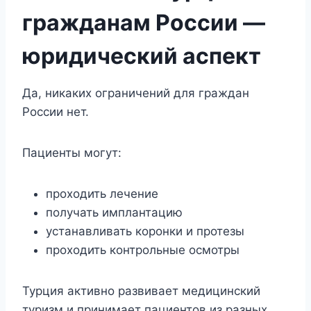
гражданам России —
юридический аспект
Да, никаких ограничений для граждан
России нет.
Пациенты могут:
проходить лечение
получать имплантацию
устанавливать коронки и протезы
проходить контрольные осмотры
Турция активно развивает медицинский
туризм и принимает пациентов из разных