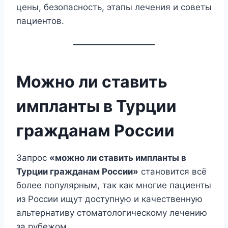
цены, безопасность, этапы лечения и советы
пациентов.
Можно ли ставить
импланты в Турции
гражданам России
Запрос
«можно ли ставить импланты в
Турции гражданам России»
становится всё
более популярным, так как многие пациенты
из России ищут доступную и качественную
альтернативу стоматологическому лечению
за рубежом.