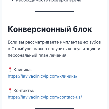
необходимость проверки врача
Конверсионный блок
Если вы рассматриваете имплантацию зубов
в Стамбуле, важно получить консультацию и
персональный план лечения.
Клиника:
https://lavivaclinicvip.com/клиника/
Контакты:
https://lavivaclinicvip.com/contact-us/