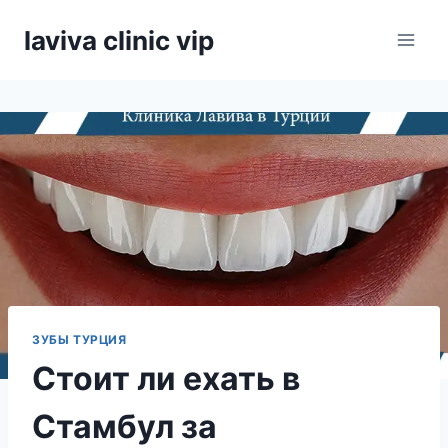
Skip
laviva clinic vip
to
content
ЗУБЫ ТУРЦИЯ
Стоит ли ехать в
Стамбул за