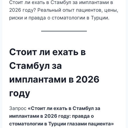
Стоит ли ехать в Стамбул за имплантами в
2026 году? Реальный опыт пациентов, цены,
риски и правда о стоматологии в Турции.
Стоит ли ехать в
Стамбул за
имплантами в 2026
году
Запрос
«Стоит ли ехать в Стамбул за
имплантами в 2026 году: правда о
стоматологии в Турции глазами пациента»