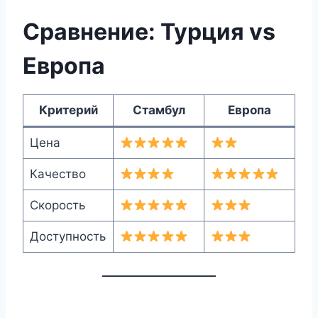
Сравнение: Турция vs
Европа
Критерий
Стамбул
Европа
Цена
Качество
Скорость
Доступность