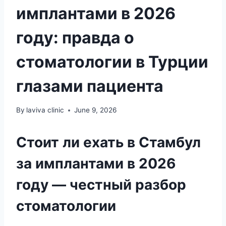
имплантами в 2026
году: правда о
стоматологии в Турции
глазами пациента
By
laviva clinic
June 9, 2026
Стоит ли ехать в Стамбул
за имплантами в 2026
году — честный разбор
стоматологии