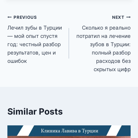
Post
PREVIOUS
NEXT
Лечил зубы в Турции
Сколько я реально
navigation
— мой опыт спустя
потратил на лечение
год: честный разбор
зубов в Турции:
результатов, цен и
полный разбор
ошибок
расходов без
скрытых цифр
Similar Posts