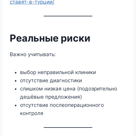
ставят-в-турции/
Реальные риски
Важно учитывать:
выбор неправильной клиники
отсутствие диагностики
слишком низкая цена (подозрительно
дешёвые предложения)
отсутствие послеоперационного
контроля