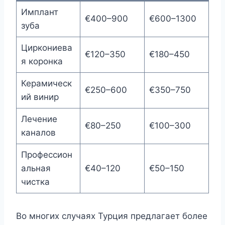
Имплант
€400–900
€600–1300
зуба
Циркониева
€120–350
€180–450
я коронка
Керамическ
€250–600
€350–750
ий винир
Лечение
€80–250
€100–300
каналов
Профессион
альная
€40–120
€50–150
чистка
Во многих случаях Турция предлагает более