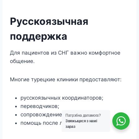
Русскоязычная
поддержка
Для пациентов из СНГ важно комфортное
общение.
Многие турецкие клиники предоставляют:
русскоязычных координаторов;
переводчиков;
сопровождение пациента;
Патрэбна дапамога?
Звяжыцеся з намі
помощь после лечения.
зараз