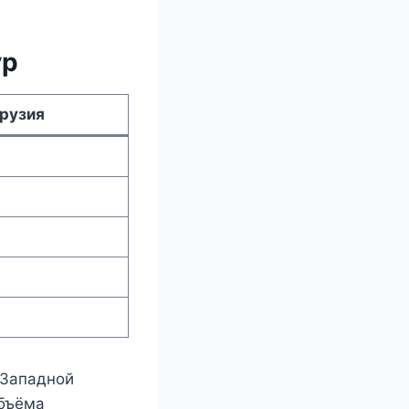
ур
рузия
 Западной
объёма