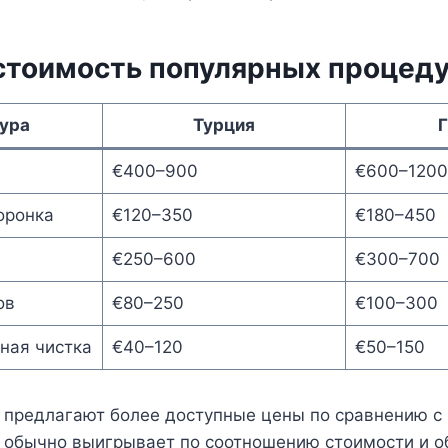
стоимость популярных процед
ура
Турция
Г
€400–900
€600–1200
оронка
€120–350
€180–450
€250–600
€300–700
ов
€80–250
€100–300
ная чистка
€40–120
€50–150
ы предлагают более доступные цены по сравнению с
я обычно выигрывает по соотношению стоимости и 