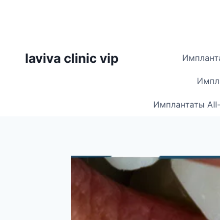
Skip
to
content
laviva clinic vip
Импланта
Импла
Имплантаты All