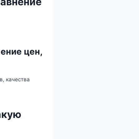
равнение
ение цен,
в, качества
акую