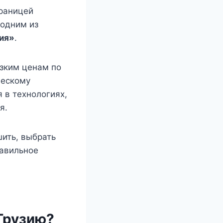
границей
 одним из
гия»
.
зким ценам по
ческому
 в технологиях,
я.
шить, выбрать
равильное
Грузию?