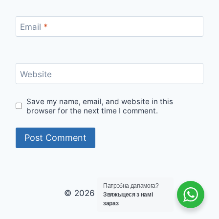
Email
*
Website
Save my name, email, and website in this
browser for the next time I comment.
Патрэбна дапамога?
© 2026 laviva clinic vip
Звяжыцеся з намі
зараз