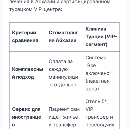
лечения в Абхазии и сертифицированном
турецком VIP-центре:
Клиники
Критерий
Стоматолог
Турции (VIP-
сравнения
ии Абхазии
сегмент)
Система
Оплата за
“Все
Комплексны
каждую
включено”
й подход
манипуляци
(пакетная
ю отдельно
цена)
Отель 5*,
Сервис для
Пациент сам
VIP-
иностранце
ищет жилье
трансфер и
в
и трансфер
переводчик