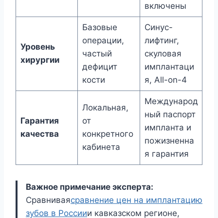
включены
Базовые
Синус-
операции,
лифтинг,
Уровень
частый
скуловая
хирургии
дефицит
имплантаци
кости
я, All-on-4
Международ
Локальная,
ный паспорт
Гарантия
от
импланта и
качества
конкретного
пожизненна
кабинета
я гарантия
Важное примечание эксперта:
Сравнивая
сравнение цен на имплантацию
зубов в России
и кавказском регионе,