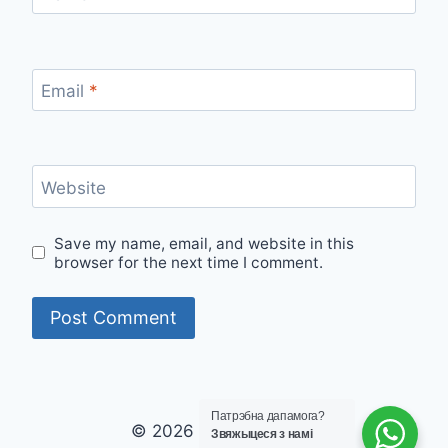
Email
*
Website
Save my name, email, and website in this
browser for the next time I comment.
Патрэбна дапамога?
© 2026 laviva clinic vip
Звяжыцеся з намі