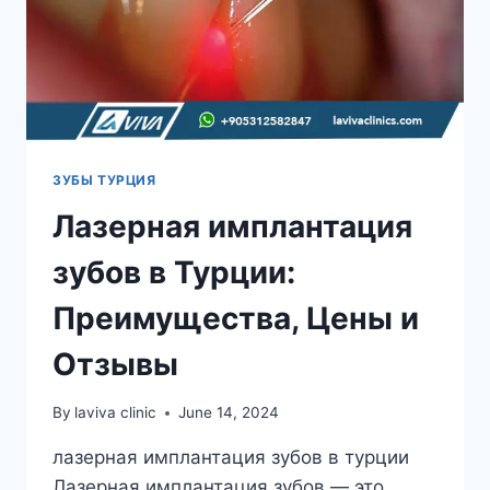
ЗУБЫ ТУРЦИЯ
Лазерная имплантация
зубов в Турции:
Преимущества, Цены и
Отзывы
By
laviva clinic
June 14, 2024
лазерная имплантация зубов в турции
Лазерная имплантация зубов — это